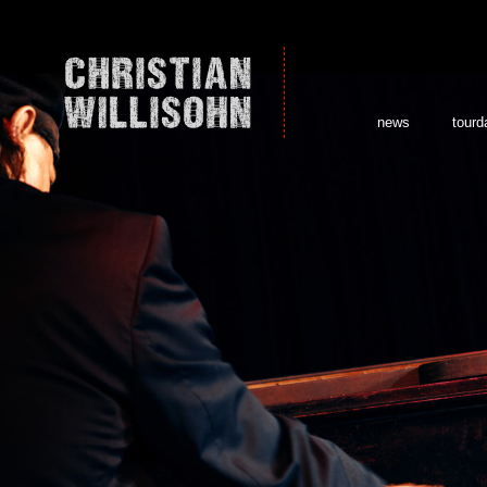
news
tourd